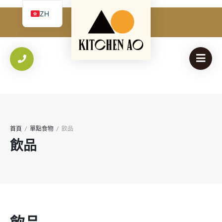
必
使用者名稱 或 電子郵件
*
ZH
填
我
EN
必
密碼
*
Yo
填
th
an
保持登入
登入
首頁
/
單點食物
/
飲品
忘記您的密碼？
飲品