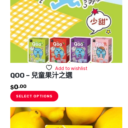
Add to wishlist
QOO – 兒童果汁之選
0
.00
$
SELECT OPTIONS