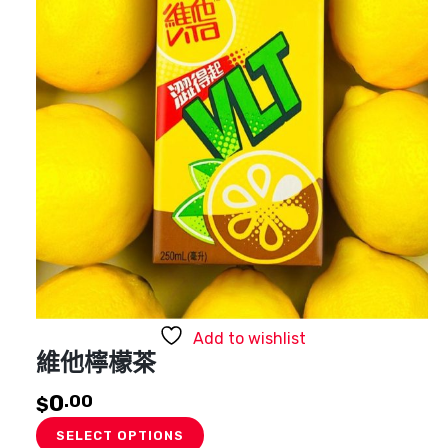
Add to wishlist
維他檸檬茶
0
.00
$
SELECT OPTIONS