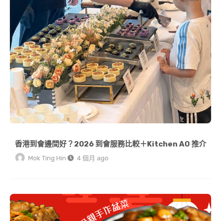
香港到會邊間好？2026 到會服務比較＋Kitchen AO 推介
Mok Ting Hin
4 個月 ago
【農曆新年冷知識】團年飯 vs 開年飯有咩分別？解構傳統習俗與 2026 開運菜式寓意 | KitchenAO