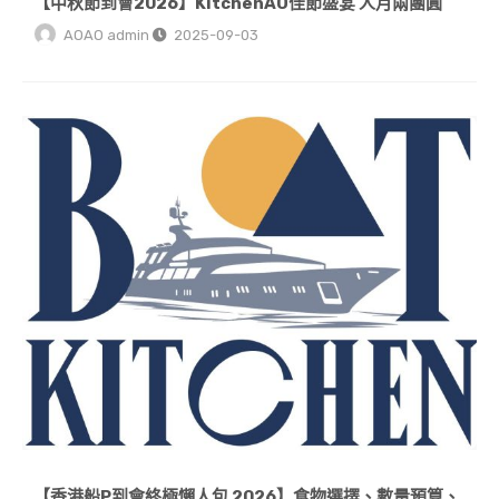
【中秋節到會2026】KitchenAO佳節盛宴 人月兩團圓
AOAO admin
2025-09-03
【香港船P到會終極懶人包 2026】食物選擇、數量預算、交收全攻略
【香港船P到會終極懶人包 2026】食物選擇、數量預算、