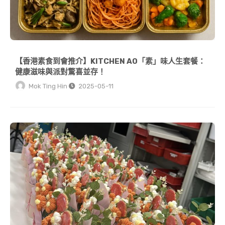
【香港素食到會推介】KITCHEN AO「素」味人生套餐：
健康滋味與派對驚喜並存！
Mok Ting Hin
2025-05-11
【香港母親節到會 2026】KITCHEN AO 限定優惠：訂購到會送手工餅乾！