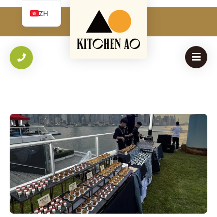
必
使用者名稱 或 電子郵件
*
ZH
填
我
EN
必
密碼
*
Yo
填
th
an
保持登入
登入
香港公司到會指南｜企業活動餐飲安排與報價重點｜Kitchen AO
忘記您的密碼？