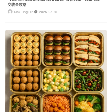
交收全攻略
Mok Ting Hin
2025-05-15
【香港素食到會推介】KITCHEN AO「素」味人生套餐：健康滋味與派對驚喜並存！