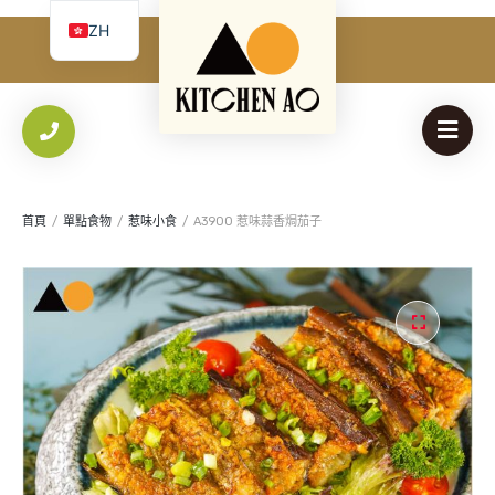
必
使用者名稱 或 電子郵件
*
ZH
填
我
EN
必
密碼
*
Yo
填
th
an
保持登入
首頁
/
單點食物
/
惹味小食
/
A3900 惹味蒜香焗茄子
登入
忘記您的密碼？