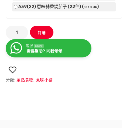
A39(22) 惹味蒜香焗茄子 (22件) (
)
178
.00
$
訂購
客服
Online
需要幫助? 同我傾傾
分類:
單點食物
,
惹味小食