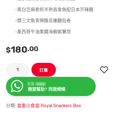
-黑白芝麻香煎半熟吞拿魚配日本芥辣醬
-煙三文魚青檸酸忌廉麵包卷
-墨西哥牛油果醬海蝦紫薯塔
180
.00
$
訂購
客服
Online
需要幫助? 同我傾傾
分類:
皇家小食盒 Royal Snackers Box