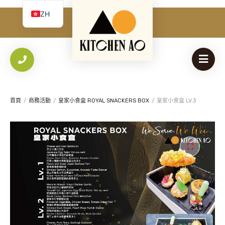
必
使用者名稱 或 電子郵件
*
ZH
填
我
EN
必
密碼
*
Yo
填
th
an
保持登入
首頁
/
商務活動
/
皇家小食盒 ROYAL SNACKERS BOX
/
皇家小食盒 LV.3
登入
忘記您的密碼？