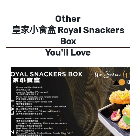
Other
皇家小食盒 Royal Snackers
Box
You'll Love