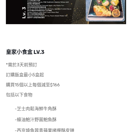
皇家小食盒 LV.3
*需於3天前預訂
訂購飯盒最小5盒起
購買15個以上每個減至$166
包括以下食物
-芝士肉鬆海鮮牛角酥
-蠔油鮑汁野菌鮑魚酥
-西京燒魚蓉青蘋果啫喱酥皮摙