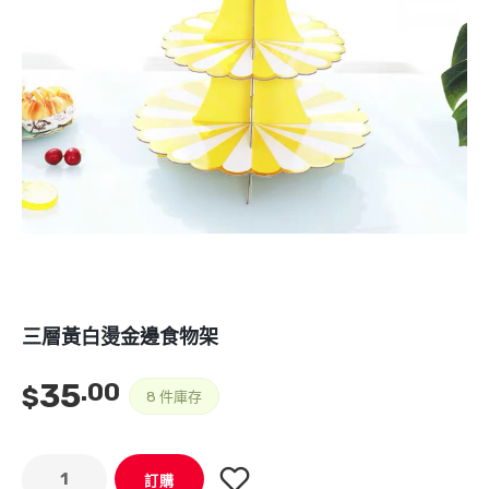
三層黃白燙金邊食物架
35
.00
$
8 件庫存
訂購