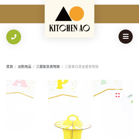
保持登入
登入
忘記您的密碼？
必
電子郵件
*
填
首頁
/
派對用品
/
三層氣氛食物架
/
三層黃白燙金邊食物架
我們會將設定新密碼的連結傳送至你的電子郵件地址。
Your personal data will be used to support your experience
🔍
throughout this website, to manage access to your account,
隱私權政策
and for other purposes described in our
.
註冊