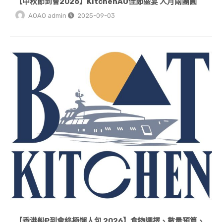
【中秋節到會2026】KitchenAO佳節盛宴 人月兩團圓
AOAO admin
2025-09-03
【香港船P到會終極懶人包 2026】食物選擇、數量預算、交收全攻略
【香港船P到會終極懶人包 2026】食物選擇、數量預算、