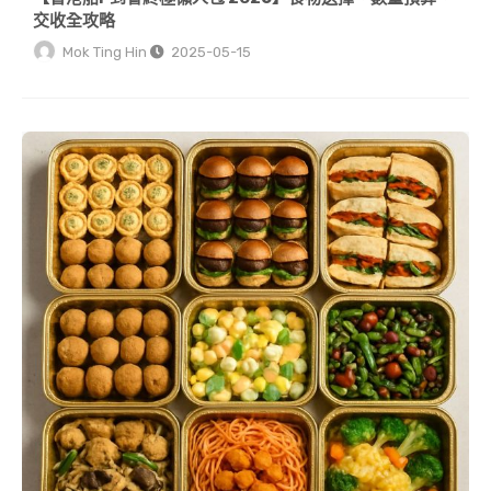
交收全攻略
Mok Ting Hin
2025-05-15
【香港素食到會推介】KITCHEN AO「素」味人生套餐：健康滋味與派對驚喜並存！