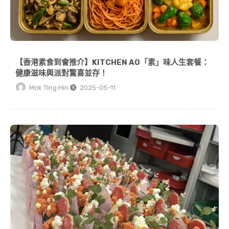
【香港素食到會推介】KITCHEN AO「素」味人生套餐：
健康滋味與派對驚喜並存！
Mok Ting Hin
2025-05-11
【香港母親節到會 2026】KITCHEN AO 限定優惠：訂購到會送手工餅乾！