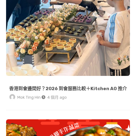
香港到會邊間好？2026 到會服務比較＋Kitchen AO 推介
Mok Ting Hin
4 個月 ago
【農曆新年冷知識】團年飯 vs 開年飯有咩分別？解構傳統習俗與 2026 開運菜式寓意 | KitchenAO