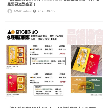
黑邪惡派對盛宴！
AOAO admin
2025-10-18
【中秋節到會2026】KitchenAO佳節盛宴 人月兩團圓