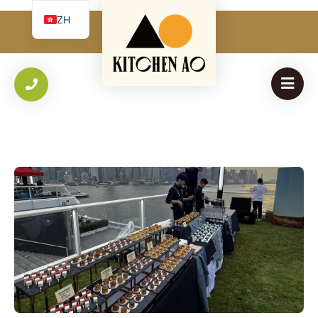
必
使用者名稱 或 電子郵件
*
ZH
填
我
EN
必
密碼
*
Yo
填
th
an
保持登入
登入
香港公司到會指南｜企業活動餐飲安排與報價重點｜Kitchen AO
忘記您的密碼？