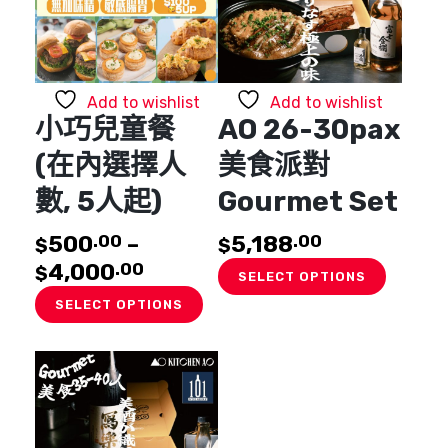
chosen
on
the
product
page
Add to wishlist
Add to wishlist
小巧兒童餐
AO 26-30pax
(在內選擇人
美食派對
數, 5人起)
Gourmet Set
500
–
5,188
.00
.00
$
$
4,000
.00
$
SELECT OPTIONS
This
SELECT OPTIONS
product
has
multiple
variants.
The
options
may
be