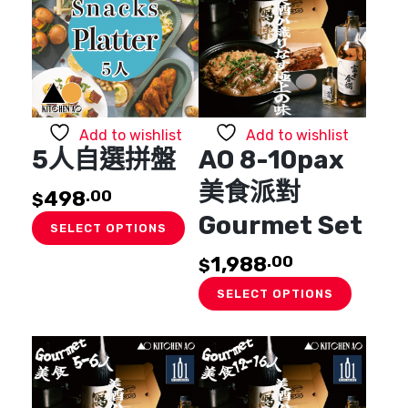
Add to wishlist
Add to wishlist
5人自選拼盤
AO 8-10pax
美食派對
498
.00
$
Gourmet Set
SELECT OPTIONS
1,988
.00
$
SELECT OPTIONS