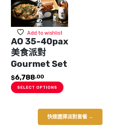
chosen
on
the
product
page
Add to wishlist
AO 35-40pax
美食派對
Gourmet Set
6,788
.00
$
SELECT OPTIONS
快速選擇派對套餐 →