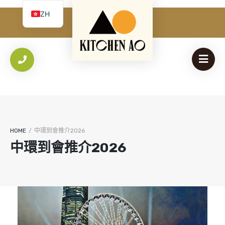
必
使用者名稱 或 電子郵件
*
ZH
填
我
EN
必
密碼
*
Yo
填
th
an
保持登入
登入
HOME
/
中環到會推介2026
忘記您的密碼？
中環到會推介2026