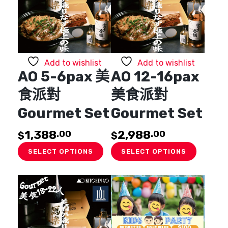
Add to wishlist
Add to wishlist
AO 5-6pax 美
AO 12-16pax
食派對
美食派對
Gourmet Set
Gourmet Set
1,388
2,988
.00
.00
$
$
SELECT OPTIONS
SELECT OPTIONS