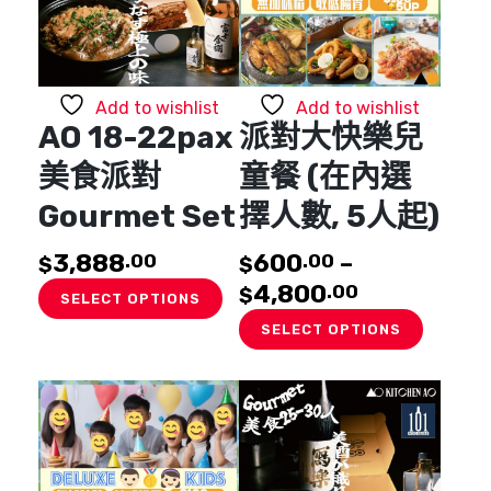
Add to wishlist
Add to wishlist
AO 18-22pax
派對大快樂兒
美食派對
童餐 (在內選
Gourmet Set
擇人數, 5人起)
3,888
600
–
.00
.00
$
$
4,800
.00
$
SELECT OPTIONS
This
SELECT OPTIONS
product
has
multiple
variants
The
options
may
be