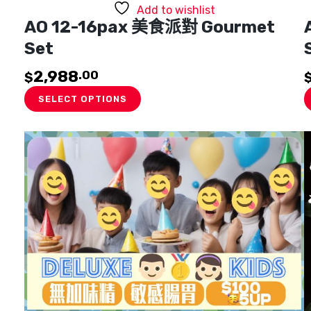
Add to wishlist
AO 12-16pax 美食派對 Gourmet
Set
2,988
.00
$
SELECT OPTIONS