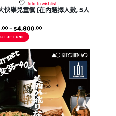
Add to wishlist
大快樂兒童餐 (在內選擇人數, 5人
0
–
4,800
.00
.00
$
This
ECT OPTIONS
product
has
multiple
variants.
The
options
may
be
chosen
on
the
product
page