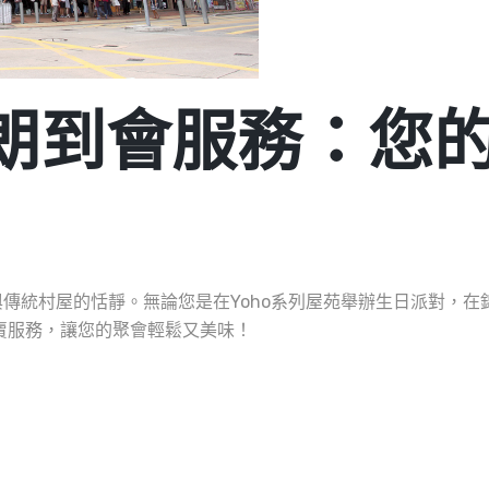
O 元朗到會服務：
傳統村屋的恬靜。無論您是在Yoho系列屋苑舉辦生日派對，在
烤外賣服務，讓您的聚會輕鬆又美味！