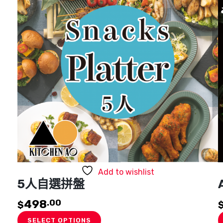
Add to wishlist
5人自選拼盤
498
.00
$
SELECT OPTIONS