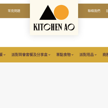
填
我
」
常見問題
聯絡我們
必
密碼
*
Yo
填
th
an
保持登入
餐
派對到會套餐及分享盒
單點食物
派對用品
商
登入
忘記您的密碼？