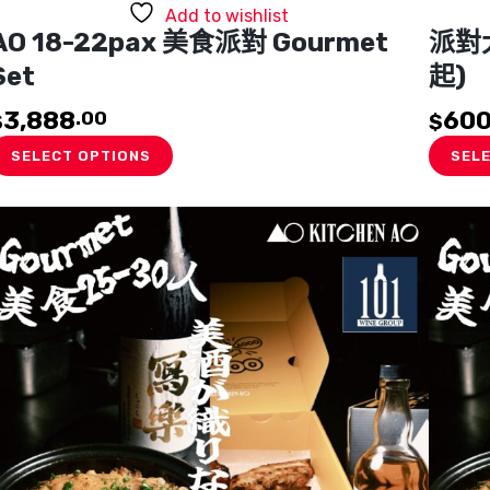
Add to wishlist
AO 18-22pax 美食派對 Gourmet
派對
Set
起)
3,888
60
.00
$
$
SELECT OPTIONS
SEL