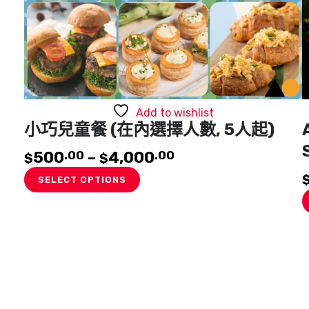
Add to wishlist
小巧兒童餐 (在內選擇人數, 5人起)
500
–
4,000
.00
.00
$
$
This
SELECT OPTIONS
product
has
multiple
variants.
The
options
may
be
chosen
on