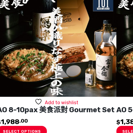
Add to wishlist
AO 8-10pax 美食派對 Gourmet Set
AO 
1,988
1,3
.00
$
$
SELECT OPTIONS
SEL