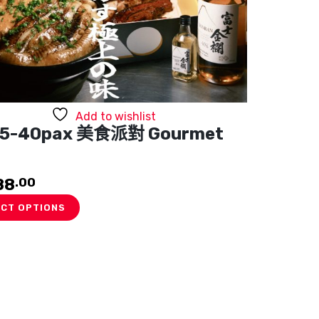
Add to wishlist
35-40pax 美食派對 Gourmet
88
.00
ECT OPTIONS