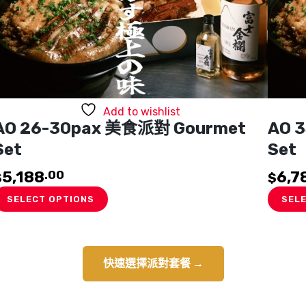
Add to wishlist
AO 26-30pax 美食派對 Gourmet
AO 
Set
Set
5,188
6,7
.00
$
$
SELECT OPTIONS
SEL
快速選擇派對套餐 →