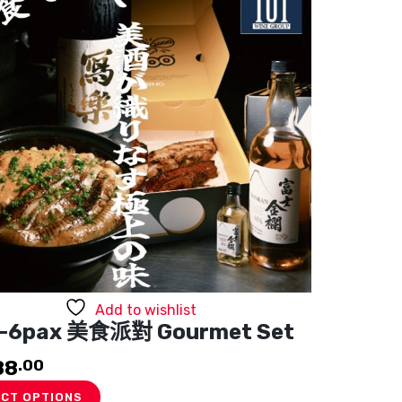
Add to wishlist
5-6pax 美食派對 Gourmet Set
88
.00
ECT OPTIONS