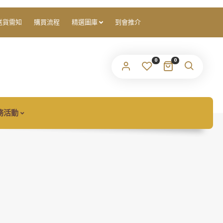
們會將設定新密碼的連結傳送至你的電子郵件地址。
送貨需知
購買流程
精選圖庫
到會推介
ur personal data will be used to support your experience
0
0
roughout this website, to manage access to your account,
隱私權政策
d for other purposes described in our
.
註冊
務活動