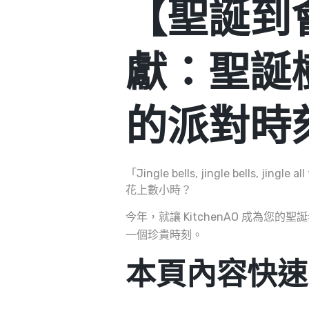
【聖誕到會
獻：聖誕
的派對時
「Jingle bells, jingle bel
花上數小時？
今年，就讓 KitchenAO 成為您
一個珍貴時刻。
本頁內容快速