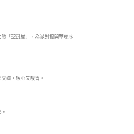
立體「聖誕樹」，為派對揭開華麗序
美交織，暖心又暖胃。
彩。