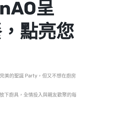
enAO呈
餐，點亮您
想舉辦一場完美的聖誕 Party，但又不想在廚房
放下廚具，全情投入與親友歡聚的每