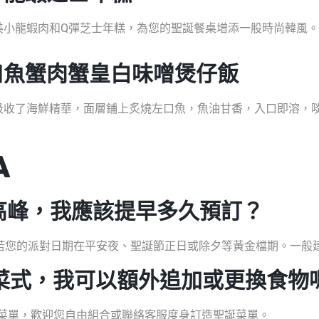
美小龍蝦肉和Q彈芝士年糕，為您的聖誕餐桌增添一股時尚韓風。
口魚蟹肉蟹皇白味噌煲仔飯
吸收了海鮮精華，面層鋪上炙燒左口魚，魚油甘香，入口即溶，
A
高峰，我應該提早多久預訂？
若您的派對日期在平安夜、聖誕節正日或除夕等黃金檔期。一般建議
菜式，我可以額外追加或更換食物
點菜單，歡迎您自由組合或聯絡客服度身訂造聖誕菜單。