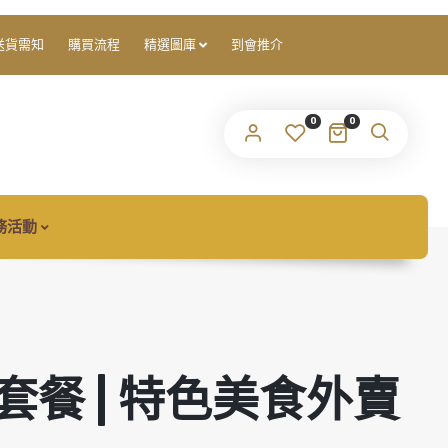
們會將設定新密碼的連結傳送至你的電子郵件地址。
送貨需知
購買流程
精選圖庫
到會推介
ur personal data will be used to support your experience
0
0
roughout this website, to manage access to your account,
隱私權政策
d for other purposes described in our
.
註冊
務活動
套餐 | 特色美食外賣