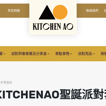
填
我
」
常見問題
聯絡我們
必
密碼
*
Yo
填
th
an
保持登入
餐
派對到會套餐及分享盒
單點食物
派對用品
商
登入
忘記您的密碼？
美食外賣直送
ITCHENAO聖誕派對