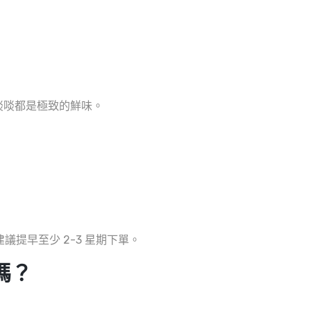
啖啖都是極致的鮮味。
提早至少 2-3 星期下單。
嗎？