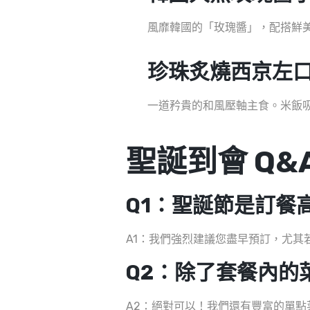
風靡韓國的「玫瑰醬」，配搭鮮
珍珠炙燒西京左
一道矜貴的和風壓軸主食。米飯
聖誕到會 Q&
Q1：聖誕節是訂餐
A1：我們強烈建議您盡早預訂，尤其
Q2：除了套餐內的
A2：絕對可以！我們還有豐富的單