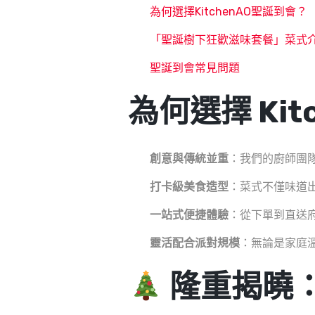
為何選擇KitchenAO聖誕到會？
「聖誕樹下狂歡滋味套餐」菜式
聖誕到會常見問題
為何選擇 Ki
創意與傳統並重
：我們的廚師團
打卡級美食造型
：菜式不僅味道
一站式便捷體驗
：從下單到直送
靈活配合派對規模
：無論是家庭
隆重揭曉