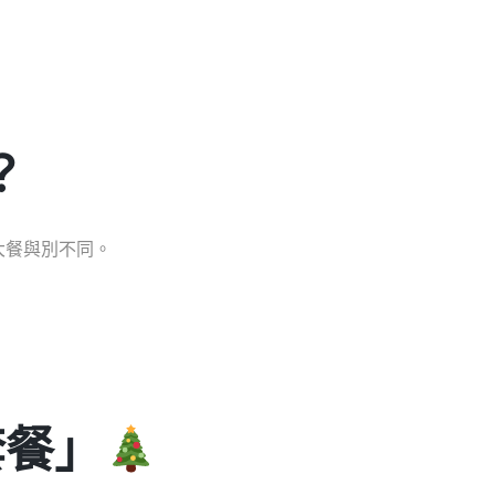
？
大餐與別不同。
。
套餐」