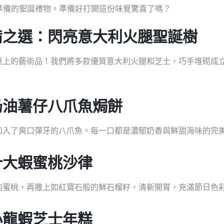
準備的聖誕禮物。準備好打開這份味覺驚喜了嗎？
備之選：閃亮意大利火腿聖誕樹
桌上的藝術品！我們將多款優質意大利火腿和芝士，巧手堆砌成
奶油薯仔八爪魚焗餅
加入了爽口彈牙的八爪魚。每一口都是濃郁奶香與鮮甜海味的完
汁大蝦蜜桃沙律
的蜜桃，再撒上如紅寶石般的鮮石榴籽，清新開胃，充滿節日色
小龍蝦芝士年糕