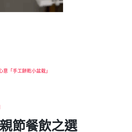
禮：心意「手工餅乾小盆栽」
】
親節餐飲之選