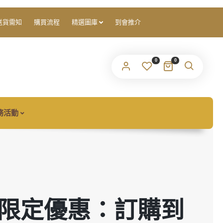
們會將設定新密碼的連結傳送至你的電子郵件地址。
送貨需知
購買流程
精選圖庫
到會推介
ur personal data will be used to support your experience
0
0
roughout this website, to manage access to your account, and
隱私權政策
r other purposes described in our
.
註冊
務活動
O 限定優惠：訂購到