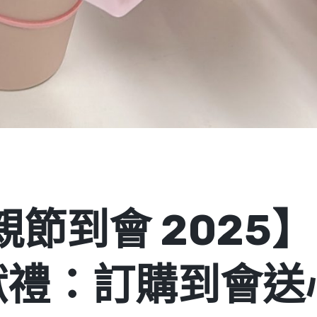
節到會 2025】K
定獻禮：訂購到會