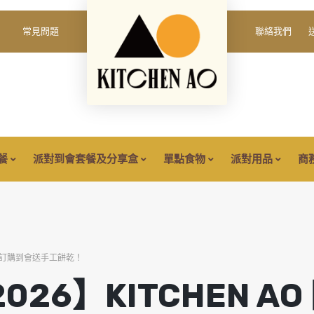
填
我
」
常見問題
聯絡我們
必
密碼
*
Yo
填
th
fo
保持登入
餐
派對到會套餐及分享盒
單點食物
派對用品
商
登入
忘記您的密碼？
優惠：訂購到會送手工餅乾！
026】KITCHEN A